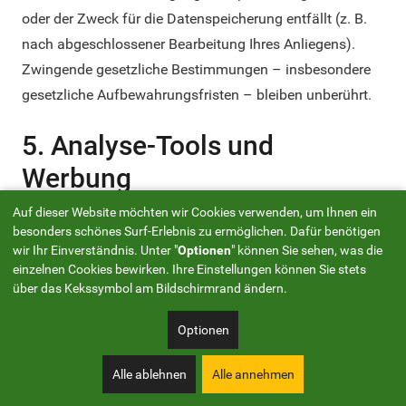
oder der Zweck für die Datenspeicherung entfällt (z. B.
nach abgeschlossener Bearbeitung Ihres Anliegens).
Zwingende gesetzliche Bestimmungen – insbesondere
gesetzliche Aufbewahrungsfristen – bleiben unberührt.
5. Analyse-Tools und
Werbung
Auf dieser Website möchten wir Cookies verwenden, um Ihnen ein
Google Tag Manager
besonders schönes Surf-Erlebnis zu ermöglichen. Dafür benötigen
wir Ihr Einverständnis. Unter "
Optionen
" können Sie sehen, was die
einzelnen Cookies bewirken. Ihre Einstellungen können Sie stets
Wir setzen den Google Tag Manager ein. Anbieter ist die
über das Kekssymbol am Bildschirmrand ändern.
Google Ireland Limited, Gordon House, Barrow Street,
Dublin 4, Irland.
Optionen
Der Google Tag Manager ist ein Tool, mit dessen Hilfe
Alle ablehnen
Alle annehmen
wir Tracking- oder Statistik-Tools und andere