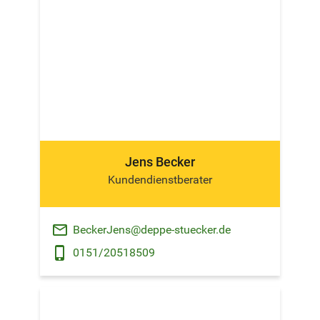
Jens Becker
Kundendienstberater
email
BeckerJens@deppe-stuecker.de
phone_android
0151/20518509