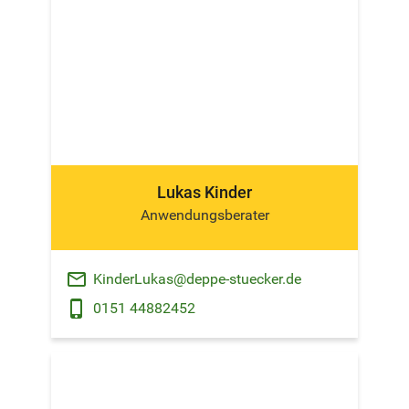
Lukas Kinder
Anwendungsberater
email
KinderLukas@deppe-stuecker.de
phone_android
0151 44882452