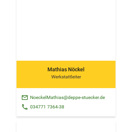
Mathias Nöckel
Werkstattleiter
email
NoeckelMathias@deppe-stuecker.de
phone
034771 7364-38