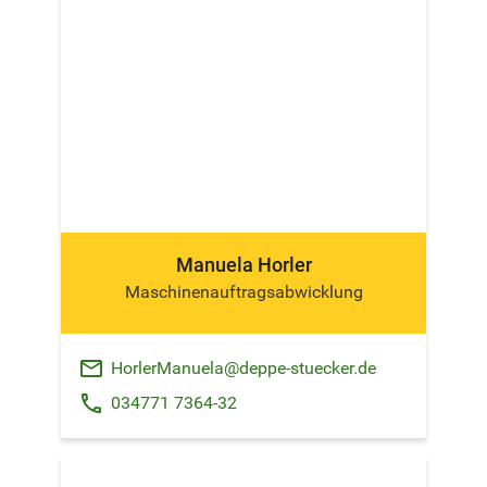
Manuela Horler
Maschinenauftragsabwicklung
email
HorlerManuela@deppe-stuecker.de
phone
034771 7364-32