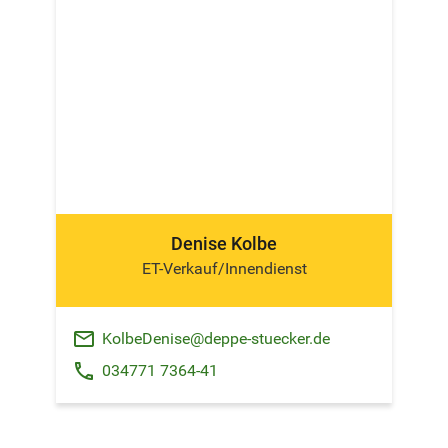
Denise Kolbe
ET-Verkauf/Innendienst
email
KolbeDenise@deppe-stuecker.de
phone
034771 7364-41