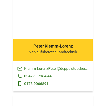
Peter Klemm-Lorenz
Verkaufsberater Landtechnik
email
Klemm-LorenzPeter@deppe-stuecker.de
phone
034771 7364-44
phone_android
0173 9066891