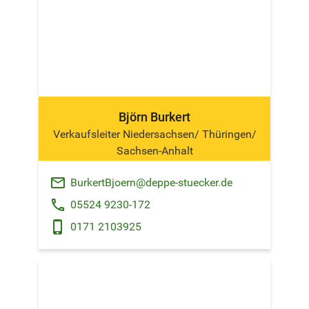
Björn Burkert
Verkaufsleiter Niedersachsen/ Thüringen/
Sachsen-Anhalt
email
BurkertBjoern@deppe-stuecker.de
phone
05524 9230-172
phone_android
0171 2103925