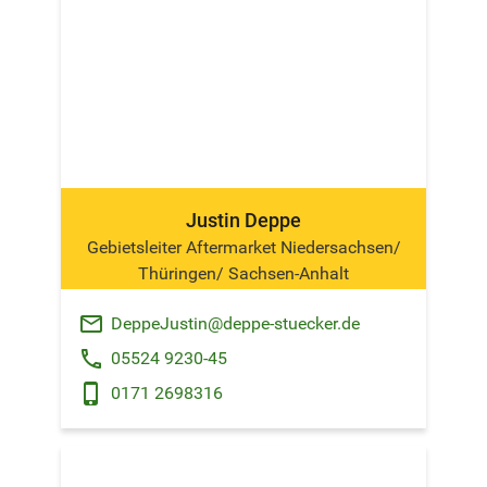
Justin Deppe
Gebietsleiter Aftermarket Niedersachsen/
Thüringen/ Sachsen-Anhalt
email
DeppeJustin@deppe-stuecker.de
phone
05524 9230-45
phone_android
0171 2698316