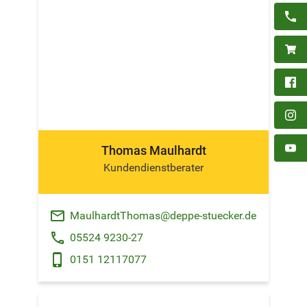
Thomas Maulhardt
Kundendienstberater
email
MaulhardtThomas@deppe-stuecker.de
phone
05524 9230-27
phone_android
0151 12117077