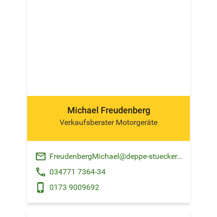
Michael Freudenberg
Verkaufsberater Motorgeräte
email
FreudenbergMichael@deppe-stuecker.de
phone
034771 7364-34
phone_android
0173 9009692