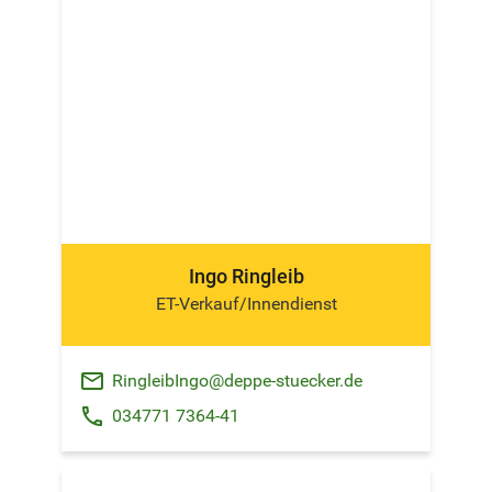
Ingo Ringleib
ET-Verkauf/Innendienst
email
RingleibIngo@deppe-stuecker.de
phone
034771 7364-41