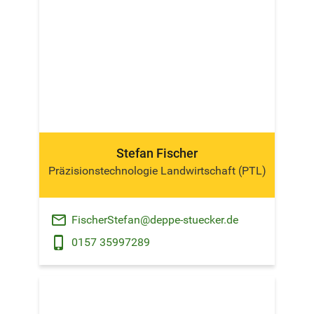
Stefan Fischer
Präzisionstechnologie Landwirtschaft (PTL)
email
FischerStefan@deppe-stuecker.de
phone_android
0157 35997289