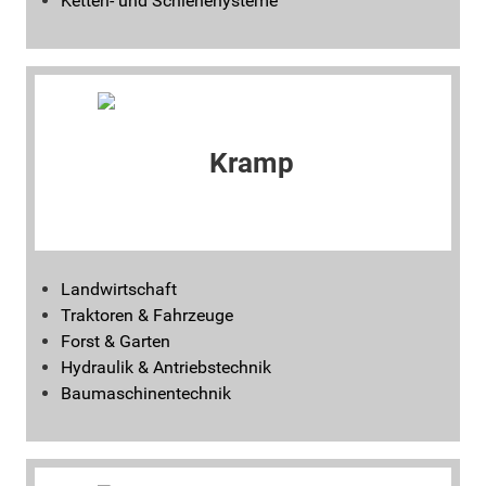
Ketten- und Schienenysteme
Landwirtschaft
Traktoren & Fahrzeuge
Forst & Garten
Hydraulik & Antriebstechnik
Baumaschinentechnik