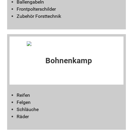
Ballengabeln
Frontpolterschilder
Zubehör Forsttechnik
Reifen
Felgen
Schläuche
Räder