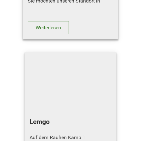
Sie möchten unseren Standort in
Kölleda besuchen ? Hier geht´s zum
Routenplaner
Weiterlesen
ÖFFNUNGSZEITEN
Oktober –…
Lemgo
Auf dem Rauhen Kamp 1