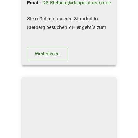
Email:
DS-Rietberg@deppe-stuecker.de
Sie möchten unseren Standort in
Rietberg besuchen ? Hier geht´s zum
Routenplaner
NOTDIENST-RUFNUMMERN
Weiterlesen
ET-Lager: 0171 …