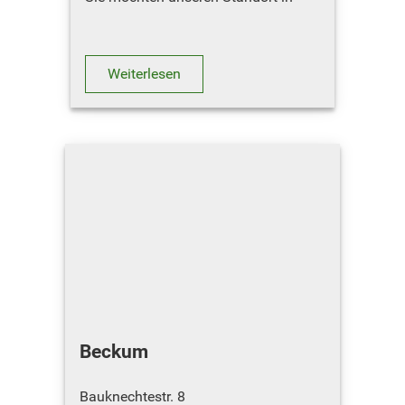
Barnstädt besuchen ? Hier geht´s
zum
Routenplaner
Weiterlesen
ÖFFNUNGSZEITEN
November – Febr…
Beckum
Bauknechtestr. 8