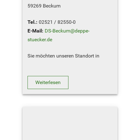
59269 Beckum
Tel.:
02521 / 82550-0
E-Mail:
DS-Beckum@deppe-
stuecker.de
Sie möchten unseren Standort in
Beckum besuchen ? Hier geht´s zum
Routenplaner
Weiterlesen
NOTDIENST-RUFNUMMERN
ET-Lager: 0174 / 3…