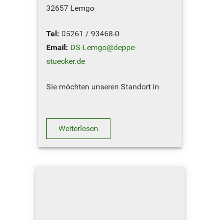
32657 Lemgo
Tel:
05261 / 93468-0
Email:
DS-Lemgo@deppe-
stuecker.de
Sie möchten unseren Standort in
Lemgo besuchen ? Hier geht´s zum
Routenplaner
Weiterlesen
NOTDIENST-RUFNUMMERN
ET-Lager: 0151 / 5…