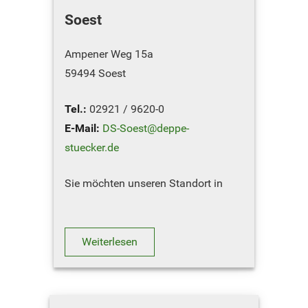
Soest
Ampener Weg 15a
59494 Soest
Tel.:
02921 / 9620-0
E-Mail:
DS-Soest@deppe-
stuecker.de
Sie möchten unseren Standort in
Soest besuchen ? Hier geht´s zum
Routenplaner
Weiterlesen
NOTDIENST-RUFNUMMERN
ET-Lager: 0171 / 627423…