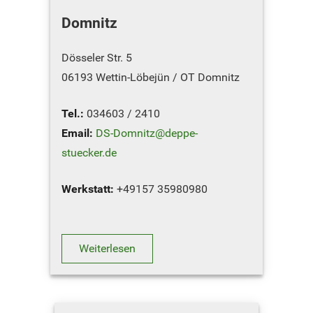
Domnitz
Dösseler Str. 5
06193 Wettin-Löbejün / OT Domnitz
Tel.:
034603 / 2410
Email:
DS-Domnitz@deppe-
stuecker.de
Werkstatt:
+49157 35980980
Ersatzteillager:
+49157 35988771
Sie möchten unseren Standort in
Weiterlesen
Domnitz …