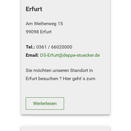
Erfurt
Am Weiherweg 15
99098 Erfurt
Tel.:
0361 / 66020000
Email:
DS-Erfurt@deppe-stuecker.de
Sie möchten unseren Standort in
Erfurt besuchen ? Hier geht´s zum
Routenplaner
ÖFFNUNGSZEITEN
Weiterlesen
September – Februar
Montag …