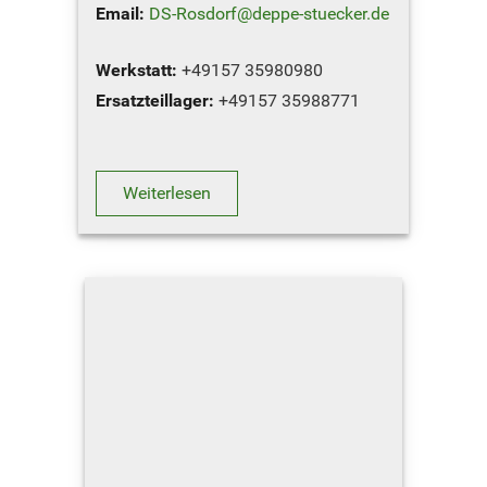
Email:
DS-Rosdorf@deppe-stuecker.de
Werkstatt:
+49157 35980980
Ersatzteillager:
+49157 35988771
RG-Service:
+4915735988704
Sie möchten unseren Standort in …
Weiterlesen