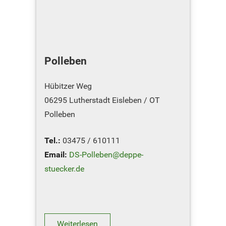
Polleben
Hübitzer Weg
06295 Lutherstadt Eisleben / OT
Polleben
Tel.:
03475 / 610111
Email:
DS-Polleben@deppe-
stuecker.de
Sie möchten unseren Standort in
Polleben besuchen ? Hier geht´s zum
Routenplaner
Weiterlesen