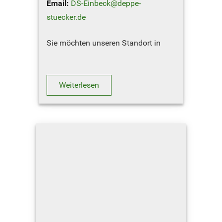
Email:
DS-Einbeck@deppe-
stuecker.de
Sie möchten unseren Standort in
Einbeck besuchen ? Hier geht´s zum
Routenplaner
Weiterlesen
ÖFFNUNGSZEITEN
Oktober – März
Montag – Freit…