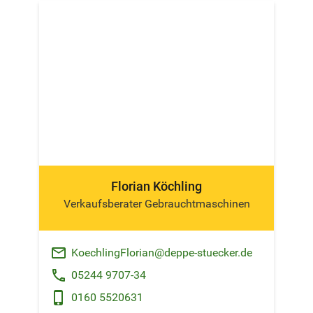
Florian Köchling
Verkaufsberater Gebrauchtmaschinen
email
KoechlingFlorian@deppe-stuecker.de
phone
05244 9707-34
phone_android
0160 5520631