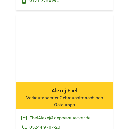
phone_android
0171 7750992
Alexej Ebel
Verkaufsberater Gebrauchtmaschinen
Osteuropa
email
EbelAlexej@deppe-stuecker.de
phone
05244 9707-20