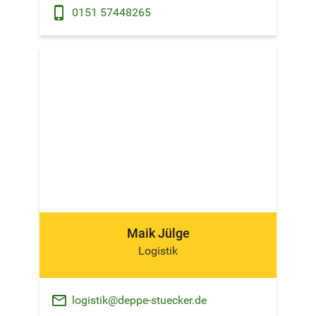
phone_android
0151 57448265
Maik Jülge
Logistik
email
logistik@deppe-stuecker.de