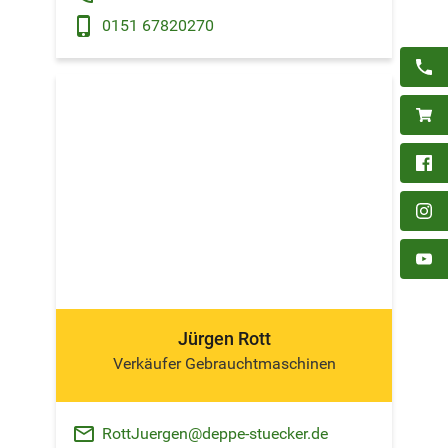
phone_android
0151 67820270
Jürgen Rott
Verkäufer Gebrauchtmaschinen
email
RottJuergen@deppe-stuecker.de