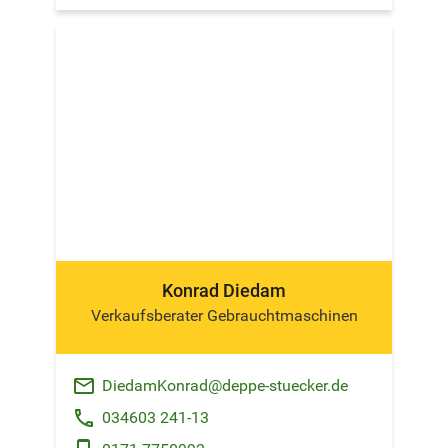
Konrad Diedam
Verkaufsberater Gebrauchtmaschinen
email
DiedamKonrad@deppe-stuecker.de
phone
034603 241-13