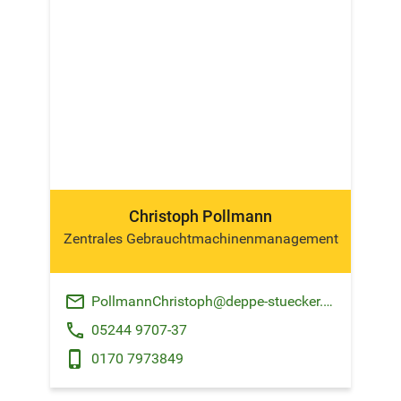
Christoph Pollmann
Zentrales Gebrauchtmachinenmanagement
email
PollmannChristoph@deppe-stuecker.de
phone
05244 9707-37
phone_android
0170 7973849