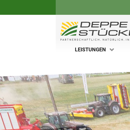
WERKSTATT
BEIDERSEE
ERSATZTEILE
KÖLLEDA
KUNDENDIENST
ROSDORF
SCHULUNGEN
LEISTUNGEN