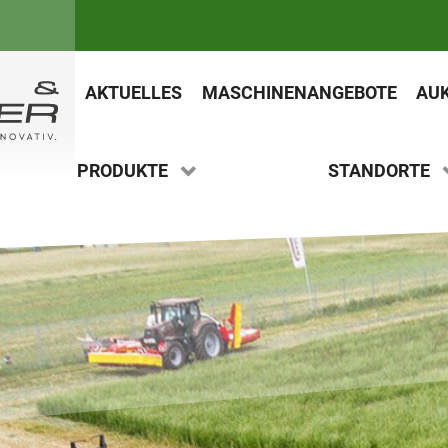
KOMMUNAL- & GARTENTECHNIK
EINBECK
ER
LANDTECHNIK
LEMGO
P
AKTUELLES
MASCHINENANGEBOTE
AU
FORSTTECHNIK
SOEST
ST
PRODUKTE
STANDORTE
GOLF